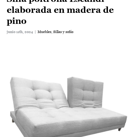
Silla poltrona Escandi
elaborada en madera de
pino
junio 11th, 2024
|
Muebles
,
Sillas y sofás